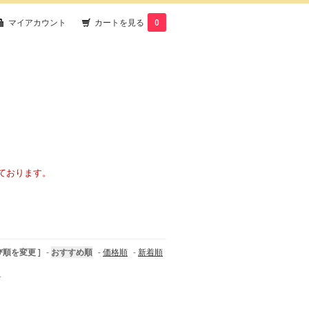
マイアカウント
カートを見る
0
ております。
び順を変更 ]
-
おすすめ順
-
価格順
-
新着順
す