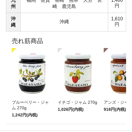
九
福岡 佐賀 長崎 熊本 大分 宮
1,460
円
州
崎 鹿児島
沖
1,610
沖縄
円
縄
売れ筋商品
ブルーベリー・ジャ
イチゴ・ジャム 270g
アンズ・ジャム 
ム 270g
1,026円(内税)
918円(内税)
1,242円(内税)