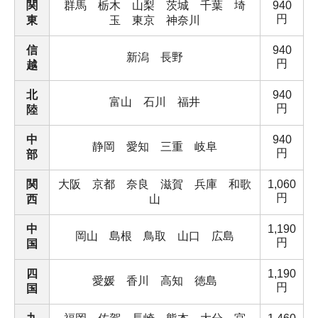
関
群馬 栃木 山梨 茨城 千葉 埼
940
円
東
玉 東京 神奈川
信
940
新潟 長野
円
越
北
940
富山 石川 福井
円
陸
中
940
静岡 愛知 三重 岐阜
円
部
関
大阪 京都 奈良 滋賀 兵庫 和歌
1,060
円
西
山
中
1,190
岡山 島根 鳥取 山口 広島
円
国
四
1,190
愛媛 香川 高知 徳島
円
国